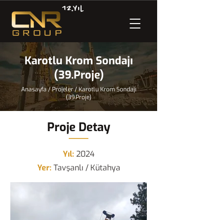
12.Yıl
Karotlu Krom Sondajı
(39.Proje)
Anasayfa
/
Projeler
/
Karotlu Krom Sondajı
(39.Proje)
Proje Detay
Yıl:
2024
Yer:
Tavşanlı / Kütahya