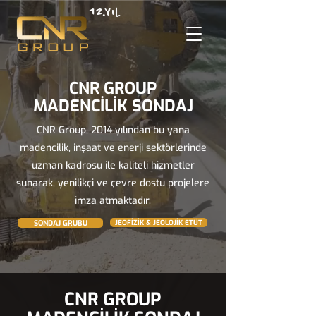
12.Yıl
CNR GROUP
MADENCİLİK SONDAJ
CNR Group, 2014 yılından bu yana
madencilik, inşaat ve enerji sektörlerinde
uzman kadrosu ile kaliteli hizmetler
sunarak, yenilikçi ve çevre dostu projelere
imza atmaktadır.
SONDAJ GRUBU
JEOFİZİK & JEOLOJİK ETÜT
CNR GROUP