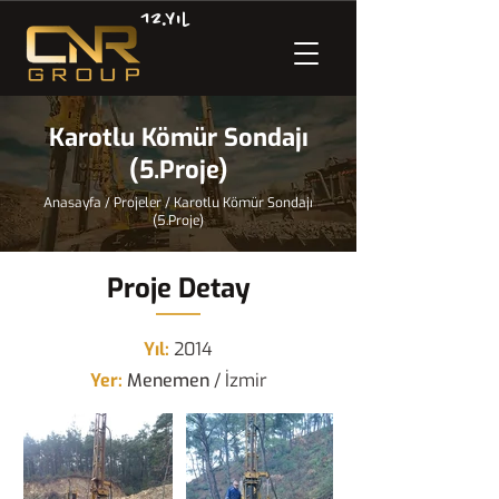
12.Yıl
Karotlu Kömür Sondajı
(5.Proje)
Anasayfa
/
Projeler
/
Karotlu Kömür Sondajı
(5.Proje)
Proje Detay
Yıl:
2014
Yer:
Menemen
/ İzmir